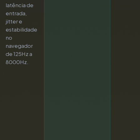
latência de
entrada,
jitter e
estabilidade
no
navegador
de 125Hz a
8000Hz.