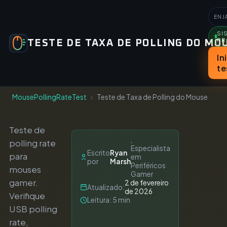
EN
J
SI
PR
TESTE DE TAXA DE POLLING DO MO
In
te
MousePollingRateTest
Teste de Taxa de Polling do Mouse
Teste de
,
polling rate
Especialista
Escrito
Ryan
para
em
por
Marsh
Periféricos
mouses
Gamer
gamer.
2 de fevereiro
Atualizado:
de 2026
Verifique
Leitura: 5 min
USB polling
rate,